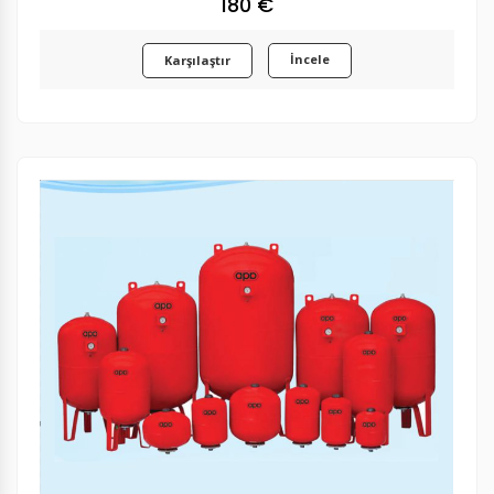
180 €
İncele
Karşılaştır