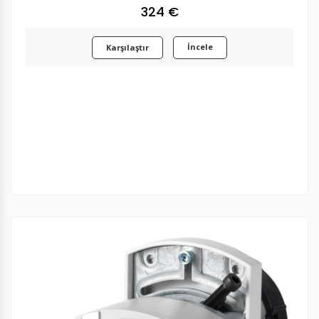
324 €
İncele
Karşılaştır