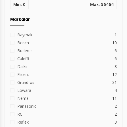
Min: 0
Max: 56464
Markalar
Baymak
1
Bosch
10
Buderus
6
Caleffi
6
Daikin
8
Elicent
12
Grundfos
31
Lowara
4
Nema
11
Panasonic
2
RC
2
Reflex
3