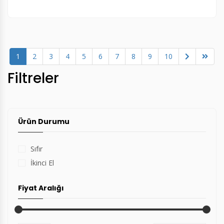
(current)
1
2
3
4
5
6
7
8
9
10
Filtreler
Ürün Durumu
Sıfır
İkinci El
Fiyat Aralığı