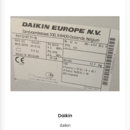
Daikin
daikın