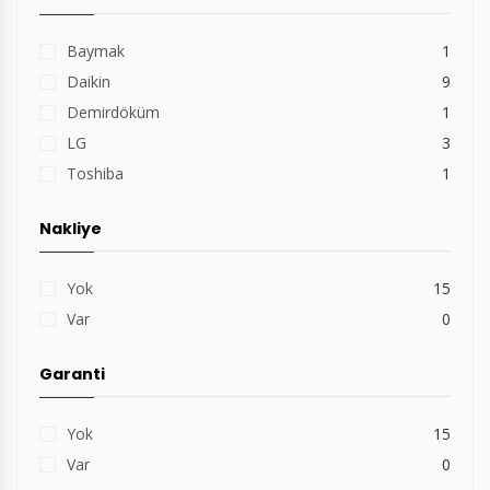
Baymak
1
Daikin
9
Demirdöküm
1
LG
3
Toshiba
1
Nakliye
Yok
15
Var
0
Garanti
Yok
15
Var
0