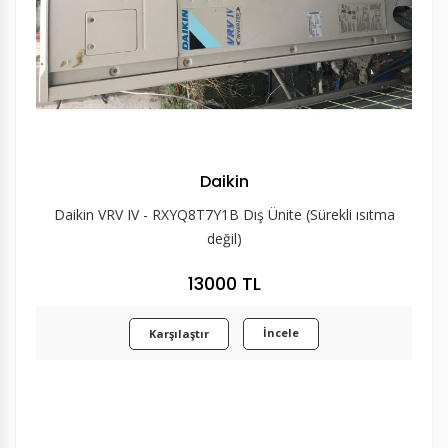
Daikin
Daikin VRV IV - RXYQ8T7Y1B Dış Ünite (Sürekli ısıtma
değil)
13000 TL
İncele
Karşılaştır