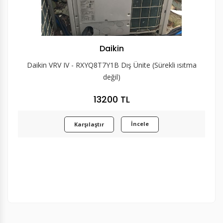
Daikin
Daikin VRV IV - RXYQ8T7Y1B Dış Ünite (Sürekli ısıtma
değil)
13200 TL
İncele
Karşılaştır