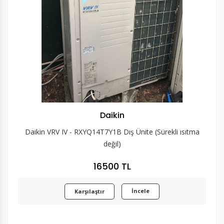
Daikin
Daikin VRV IV - RXYQ14T7Y1B Dış Ünite (Sürekli ısıtma
değil)
16500 TL
İncele
Karşılaştır