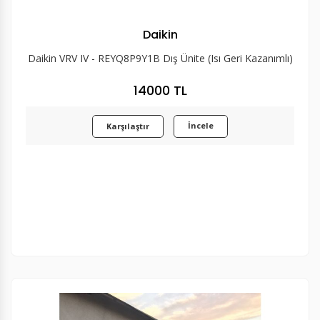
Daikin
Daikin VRV IV - REYQ8P9Y1B Dış Ünite (Isı Geri Kazanımlı)
14000 TL
İncele
Karşılaştır