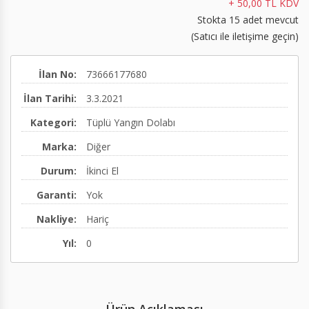
+ 50,00 TL KDV
Stokta 15 adet mevcut
Hermetik Dirsek 90
Elektrikli Su Isıtıcılar
Pre-action Vana İstasyonu
(Satıcı ile iletişime geçin)
(60/100,80/125,100/150)
Emniyet Ventilleri
Test Sayacı
İlan No:
73666177680
Paslanmaz Çelik Baca ve Duman Kanalı
Geri Tepme Ventilleri
Yivli Kaplinler
İlan Tarihi:
3.3.2021
Kazan Su Seviye Sınırlayıcısı
Diğer
Diğer
Kategori:
Tüplü Yangın Dolabı
Nötralizasyon cihazı
Marka:
Diğer
Diğer
Durum:
İkinci El
Garanti:
Yok
Nakliye:
Hariç
Yıl:
0
Ürün Açıklaması