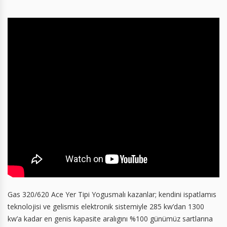
Gas 320/620 Ace Yer Tipi Yogusmalı kazanlar; kendini ispatlamıs
teknolojisi ve gelismis elektronik sistemiyle 285 kw’dan 1300
kw’a kadar en genis kapasite aralıgını %100 günümüz sartlarına