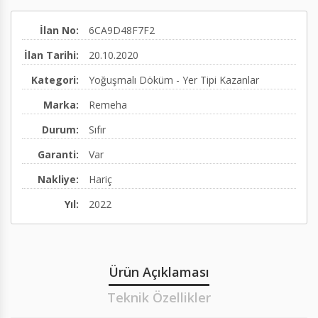
Hermetik Dirsek 90
Elektrikli Su Isıtıcılar
Pre-action Vana İstasyonu
İlan No:
6CA9D48F7F2
(60/100,80/125,100/150)
Emniyet Ventilleri
Test Sayacı
İlan Tarihi:
20.10.2020
Kategori:
Yoğuşmalı Döküm - Yer Tipi Kazanlar
Paslanmaz Çelik Baca ve Duman Kanalı
Geri Tepme Ventilleri
Yivli Kaplinler
Marka:
Remeha
Kazan Su Seviye Sınırlayıcısı
Diğer
Diğer
Durum:
Sıfır
Nötralizasyon cihazı
Garanti:
Var
Diğer
Nakliye:
Hariç
Yıl:
2022
Ürün Açıklaması
Teknik Özellikler