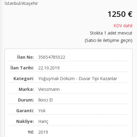
İstanbul
/
Ataşehir
Hermetik Dirsek 90
Elektrikli Su Isıtıcılar
Pre-action Vana İstasyonu
1250 €
(60/100,80/125,100/150)
Emniyet Ventilleri
Test Sayacı
KDV dahil
Stokta 1 adet mevcut
Paslanmaz Çelik Baca ve Duman Kanalı
Geri Tepme Ventilleri
Yivli Kaplinler
(Satıcı ile iletişime geçin)
Kazan Su Seviye Sınırlayıcısı
Diğer
Diğer
İlan No:
35654785022
Nötralizasyon cihazı
İlan Tarihi:
22.10.2019
Diğer
Kategori:
Yoğuşmalı Döküm - Duvar Tipi Kazanlar
Marka:
Viessmann
Durum:
İkinci El
Garanti:
Yok
Nakliye:
Hariç
Yıl:
2019