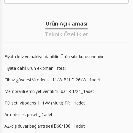
Ürün Açıklaması
Teknik Özellikler
Fiyata kdv ve nakliye dahildir. Ürün sıfır kutusundadır.
Fiyata dahil ürün ekipman listesi;
Cihaz gövdesi Vitodens 111-W B1LD 26kW _1adet
Membranlı emniyet ventili 10 bar R 1/2" _1adet
TD seti Vitodens 111-W (Multi) TR _ 1adet
Armatür ek paketi_ 1adet
AZ-dı
ş duvar bağlantı seti D60/100
_ 1adet