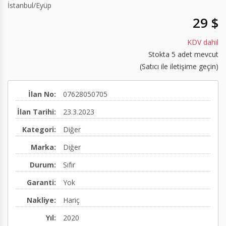
İstanbul
/
Eyüp
Hermetik Dirsek 90
Elektrikli Su Isıtıcılar
Pre-action Vana İstasyonu
29 $
(60/100,80/125,100/150)
Emniyet Ventilleri
Test Sayacı
KDV dahil
Stokta 5 adet mevcut
Paslanmaz Çelik Baca ve Duman Kanalı
Geri Tepme Ventilleri
Yivli Kaplinler
(Satıcı ile iletişime geçin)
Kazan Su Seviye Sınırlayıcısı
Diğer
Diğer
İlan No:
07628050705
Nötralizasyon cihazı
İlan Tarihi:
23.3.2023
Diğer
Kategori:
Diğer
Marka:
Diğer
Durum:
Sıfır
Garanti:
Yok
Nakliye:
Hariç
Yıl:
2020