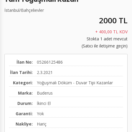
Hermetik Dirsek 90
Elektrikli Su Isıtıcılar
Pre-action Vana İstasyonu
İstanbul
/
Bahçelievler
2000 TL
(60/100,80/125,100/150)
Emniyet Ventilleri
Test Sayacı
+ 400,00 TL KDV
Paslanmaz Çelik Baca ve Duman Kanalı
Geri Tepme Ventilleri
Yivli Kaplinler
Stokta 1 adet mevcut
Kazan Su Seviye Sınırlayıcısı
Diğer
(Satıcı ile iletişime geçin)
Diğer
Nötralizasyon cihazı
İlan No:
05266125486
Diğer
İlan Tarihi:
2.3.2021
Kategori:
Yoğuşmalı Döküm - Duvar Tipi Kazanlar
Marka:
Buderus
Durum:
İkinci El
Garanti:
Yok
Nakliye:
Hariç