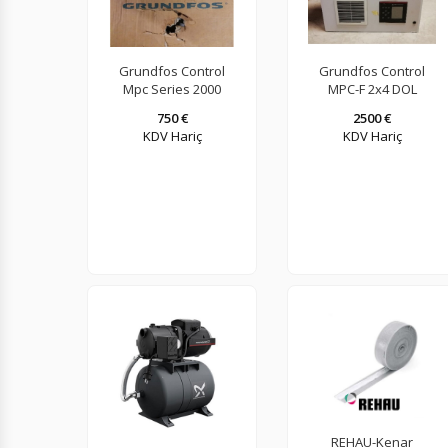
Grundfos Control
Grundfos Control
Mpc Series 2000
MPC-F 2x4 DOL
(cu352-3pompa
(Panodan Tek
750 €
2500 €
kontrol paneli)
Frekans Kontrolü)
KDV Hariç
KDV Hariç
REHAU-Kenar