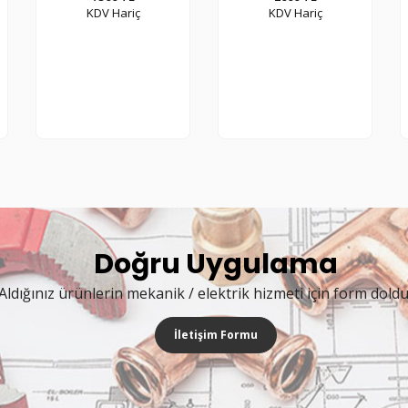
KDV Hariç
KDV Hariç
Doğru Uygulama
Aldığınız ürünlerin mekanik / elektrik hizmeti için form dold
İletişim Formu