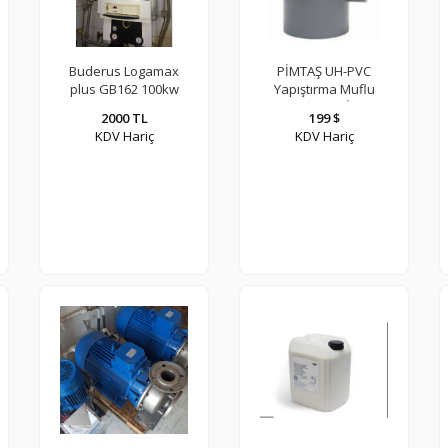
Buderus Logamax
PİMTAŞ UH-PVC
plus GB162 100kw
Yapıştırma Muflu
Tam Yoğuşmalı
280X225X280 İnegal
2000 TL
199 $
Kazan
Te
KDV Hariç
KDV Hariç