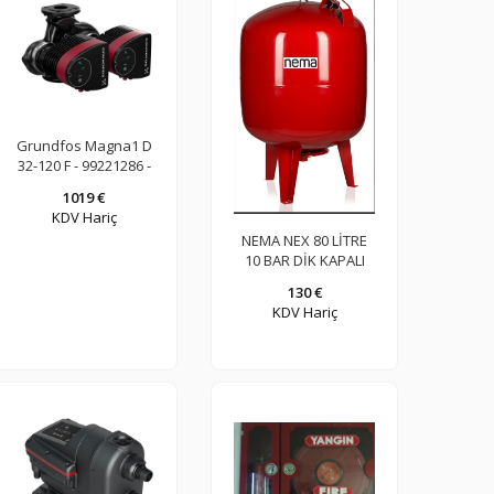
Grundfos Magna1 D
32-120 F - 99221286 -
(Frekans Kontrollü
1019 €
İkiz Sirkülasyon
KDV Hariç
Pompası)
NEMA NEX 80 LİTRE
10 BAR DİK KAPALI
GENLEŞME TANKI
130 €
KDV Hariç