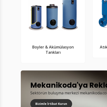
Boyler & Akümülasyon
Atı
Tankları
Mekanikoda'ya Rekla
Sektörün buluşma merkezi mekanikoda.com'
Bizimle İrtibat Kurun