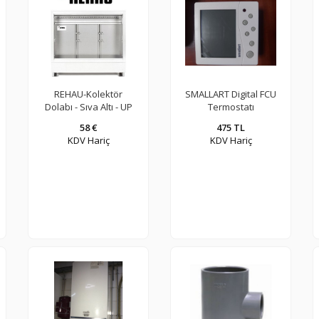
REHAU-Kolektör
SMALLART Digital FCU
Dolabı - Sıva Altı - UP
Termostatı
Tip 1 610 x 700 x 120-
58 €
475 TL
354892881
KDV Hariç
KDV Hariç