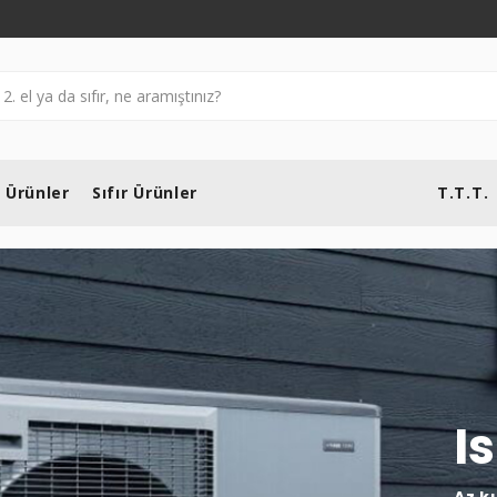
l Ürünler
Sıfır Ürünler
T.T.T.
I