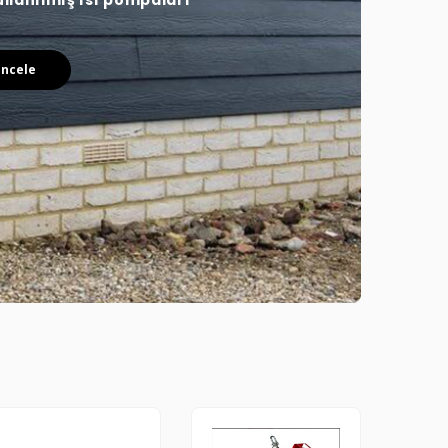
ullanılmış ısı pompaları
İncele