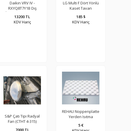
Daikin VRV IV -
LG Multi F Dört Yönlü
RXYQ8T7Y1B Dış
Kaset Tavan
Ünite (Sürekli ısıtma
Menfezi
13200 TL
185 $
değil)
KDV Hariç
KDV Hariç
REHAU Noppenplatte
S&P Çatı Tipi Radyal
Yerden Isıtma
Fan (CTHT 4-315)
Stroforu 26 dansite-
5 €
331833001
7000 TL
KDV Hariç