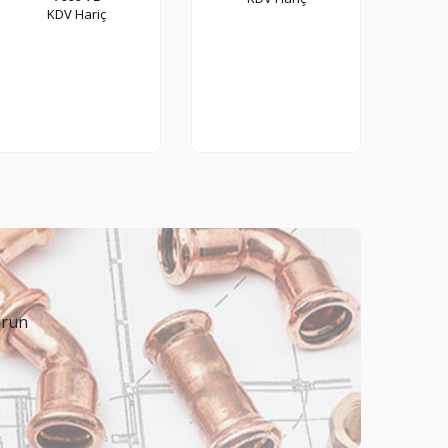
KDV Hariç
urun