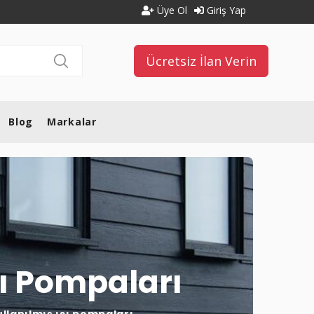
Üye Ol
Giriş Yap
Ücretsiz İlan Verin
Blog
Markalar
sı Pompaları