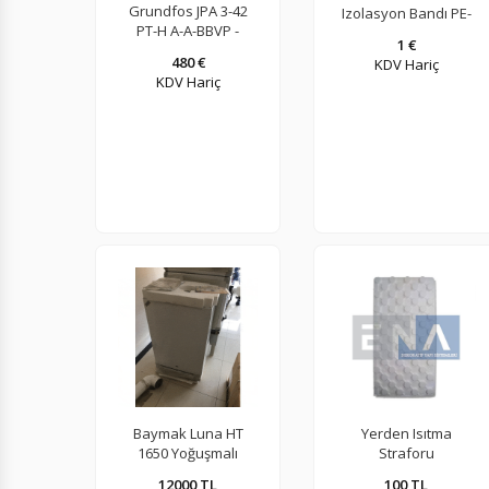
Grundfos JPA 3-42
Izolasyon Bandı PE-
PT-H A-A-BBVP -
Folyolu -
1 €
98946107 - (Hidrofor)
Yapışkansız-
480 €
KDV Hariç
256244002
KDV Hariç
Baymak Luna HT
Yerden Isıtma
1650 Yoğuşmalı
Straforu
Kazan 65kw
12000 TL
100 TL