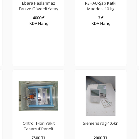
Ebara Paslanmaz
REHAU-Şap Katkı
Fan ve Gövdeli Yatay
Maddesi 10 kg
Pompa
bidon-256374003
4000 €
3 €
KDV Hariç
KDV Hariç
Ontrol T-Ion Yakıt
Siemens rdg 405kn
Tasarruf Paneli
7500 TL
2000 TL