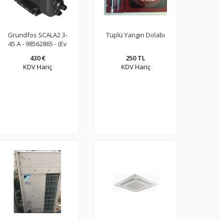
Grundfos SCALA2 3-
Tüplü Yangın Dolabı
45 A - 98562865 - (Ev
Tipi-Frekans
430 €
250 TL
Kontrollü Hidrofor)
KDV Hariç
KDV Hariç