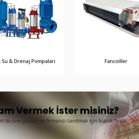
k Su & Drenaj Pompaları
Fancoiller
m Vermek İster misiniz?
da öne çıkmak ve firmanızı tanıtmak için büyük fırsat